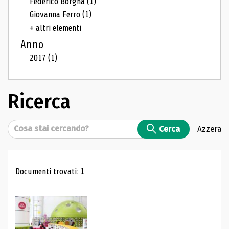
Federico Borgna
(1)
Giovanna Ferro
(1)
+ altri elementi
Anno
2017
(1)
Ricerca
Cerca
Cerca
Azzera
Risultati di ricerca
Documenti trovati: 1