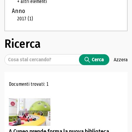
+ altri elementi
Anno
2017
(1)
Ricerca
Cerca
Cerca
Azzera
Risultati di ricerca
Documenti trovati: 1
A Cuneo prende forma la nuova biblioteca