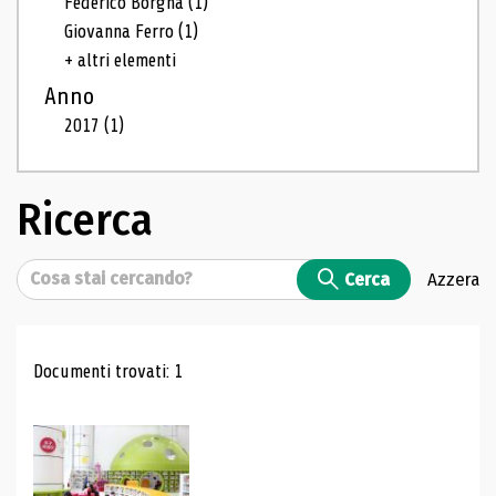
Federico Borgna
(1)
Giovanna Ferro
(1)
+ altri elementi
Anno
2017
(1)
Ricerca
Cerca
Cerca
Azzera
Risultati di ricerca
Documenti trovati: 1