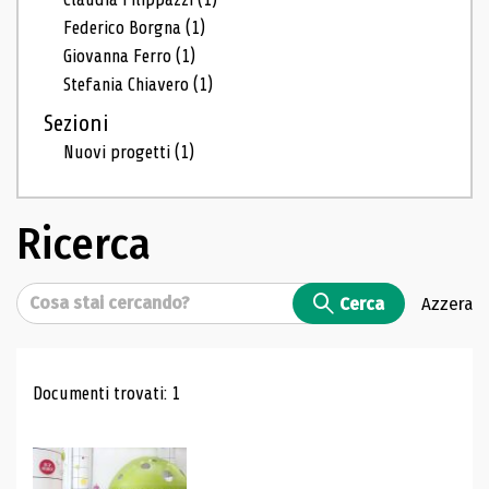
Federico Borgna
(1)
Giovanna Ferro
(1)
Stefania Chiavero
(1)
Sezioni
Nuovi progetti
(1)
Ricerca
Cerca
Cerca
Azzera
Risultati di ricerca
Documenti trovati: 1