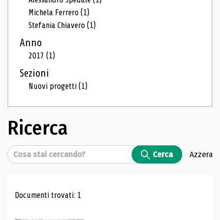
Michela Ferrero
(1)
Stefania Chiavero
(1)
Anno
2017
(1)
Sezioni
Nuovi progetti
(1)
Ricerca
Cerca
Cerca
Azzera
Risultati di ricerca
Documenti trovati: 1