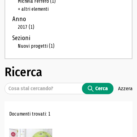
Michela Ferrero
(1)
+ altri elementi
Anno
2017
(1)
Sezioni
Nuovi progetti
(1)
Ricerca
Cerca
Cerca
Azzera
Risultati di ricerca
Documenti trovati: 1