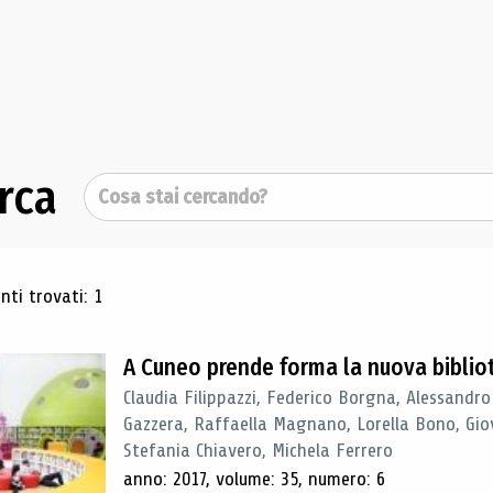
rca
Cerca
ultati di ricerca
ti trovati: 1
A Cuneo prende forma la nuova biblio
Claudia Filippazzi, Federico Borgna, Alessandro
Gazzera, Raffaella Magnano, Lorella Bono, Gio
Stefania Chiavero, Michela Ferrero
anno: 2017, volume: 35, numero: 6