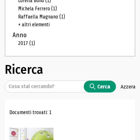
Lorella Bono
(1)
Michela Ferrero
(1)
Raffaella Magnano
(1)
+ altri elementi
Anno
2017
(1)
Ricerca
Cerca
Cerca
Azzera
Risultati di ricerca
Documenti trovati: 1