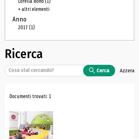
Lorella Bono
(1)
+ altri elementi
Anno
2017
(1)
Ricerca
Cerca
Cerca
Azzera
Risultati di ricerca
Documenti trovati: 1