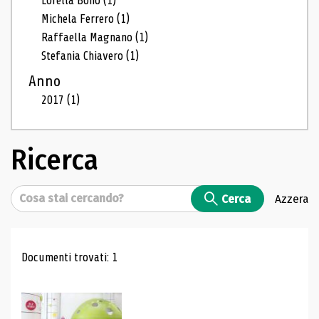
Lorella Bono
(1)
Michela Ferrero
(1)
Raffaella Magnano
(1)
Stefania Chiavero
(1)
Anno
2017
(1)
Ricerca
Cerca
Cerca
Azzera
Risultati di ricerca
Documenti trovati: 1