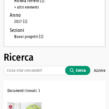
Michela Ferrero
(1)
+ altri elementi
Anno
2017
(1)
Sezioni
Nuovi progetti
(1)
Ricerca
Cerca
Cerca
Azzera
Risultati di ricerca
Documenti trovati: 1