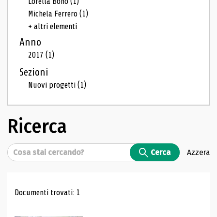
Lorella Bono
(1)
Michela Ferrero
(1)
+ altri elementi
Anno
2017
(1)
Sezioni
Nuovi progetti
(1)
Ricerca
Cerca
Cerca
Azzera
Risultati di ricerca
Documenti trovati: 1