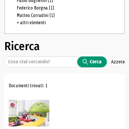
Fabio Guglielmi
(1)
Federico Borgna
(1)
Matteo Corradini
(1)
+ altri elementi
Ricerca
Cerca
Cerca
Azzera
Risultati di ricerca
Documenti trovati: 1