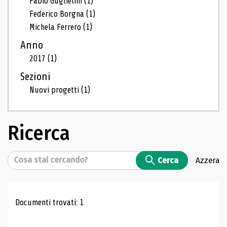
Fabio Guglielmi
(1)
Federico Borgna
(1)
Michela Ferrero
(1)
Anno
2017
(1)
Sezioni
Nuovi progetti
(1)
Ricerca
Cerca
Cerca
Azzera
Risultati di ricerca
Documenti trovati: 1