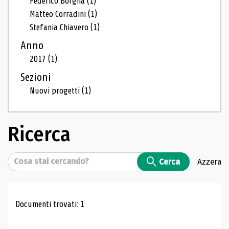
Federico Borgna
(1)
Matteo Corradini
(1)
Stefania Chiavero
(1)
Anno
2017
(1)
Sezioni
Nuovi progetti
(1)
Ricerca
Cerca
Cerca
Azzera
Risultati di ricerca
Documenti trovati: 1