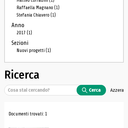
Matteo Corradini
(1)
Raffaella Magnano
(1)
Stefania Chiavero
(1)
Anno
2017
(1)
Sezioni
Nuovi progetti
(1)
Ricerca
Cerca
Cerca
Azzera
Risultati di ricerca
Documenti trovati: 1