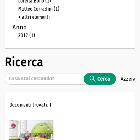
Lorella Bono
(1)
Matteo Corradini
(1)
+ altri elementi
Anno
2017
(1)
Ricerca
Cerca
Cerca
Azzera
Risultati di ricerca
Documenti trovati: 1