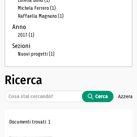
Lorella Bono
(1)
Michela Ferrero
(1)
Raffaella Magnano
(1)
Anno
2017
(1)
Sezioni
Nuovi progetti
(1)
Ricerca
Cerca
Cerca
Azzera
Risultati di ricerca
Documenti trovati: 1