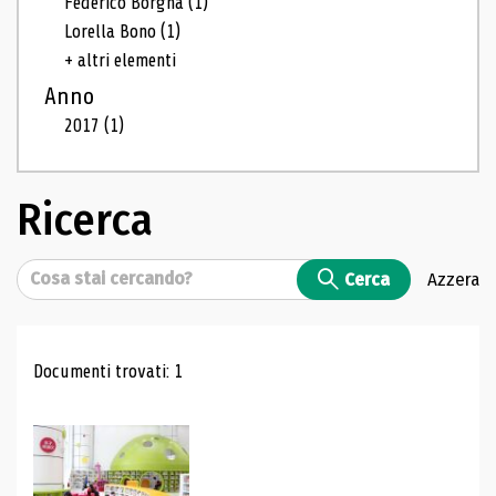
Federico Borgna
(1)
Lorella Bono
(1)
+ altri elementi
Anno
2017
(1)
Ricerca
Cerca
Cerca
Azzera
Risultati di ricerca
Documenti trovati: 1