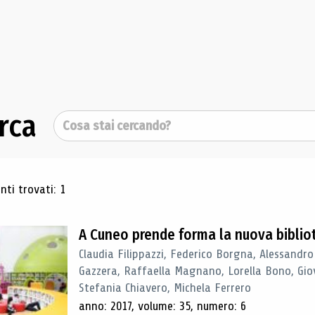
rca
Cerca
ultati di ricerca
ti trovati: 1
A Cuneo prende forma la nuova biblio
Claudia Filippazzi, Federico Borgna, Alessandro
Gazzera, Raffaella Magnano, Lorella Bono, Gio
Stefania Chiavero, Michela Ferrero
anno: 2017, volume: 35, numero: 6