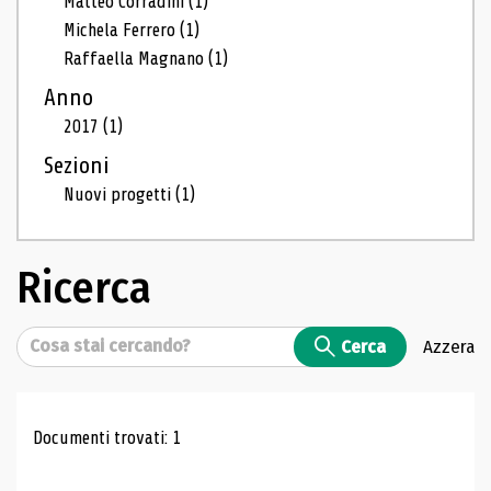
Matteo Corradini
(1)
Michela Ferrero
(1)
Raffaella Magnano
(1)
Anno
2017
(1)
Sezioni
Nuovi progetti
(1)
Ricerca
Cerca
Cerca
Azzera
Risultati di ricerca
Documenti trovati: 1