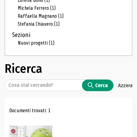
Lorella Bono
(1)
Michela Ferrero
(1)
Raffaella Magnano
(1)
Stefania Chiavero
(1)
Sezioni
Nuovi progetti
(1)
Ricerca
Cerca
Cerca
Azzera
Risultati di ricerca
Documenti trovati: 1