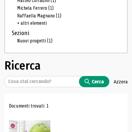
Matteo Corradini
(1)
Michela Ferrero
(1)
Raffaella Magnano
(1)
+ altri elementi
Sezioni
Nuovi progetti
(1)
Ricerca
Cerca
Cerca
Azzera
Risultati di ricerca
Documenti trovati: 1