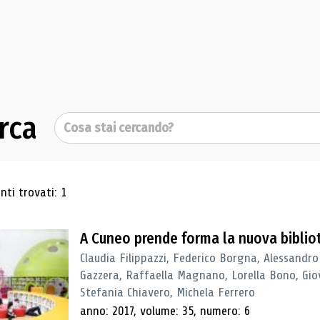
rca
Cerca
ultati di ricerca
ti trovati: 1
A Cuneo prende forma la nuova biblio
Claudia Filippazzi, Federico Borgna, Alessandro
Gazzera, Raffaella Magnano, Lorella Bono, Gio
Stefania Chiavero, Michela Ferrero
anno: 2017, volume: 35, numero: 6