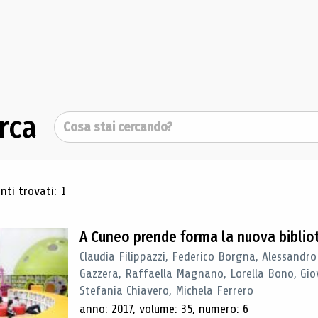
rca
Cerca
ultati di ricerca
ti trovati: 1
A Cuneo prende forma la nuova biblio
Claudia Filippazzi, Federico Borgna, Alessandro
Gazzera, Raffaella Magnano, Lorella Bono, Gio
Stefania Chiavero, Michela Ferrero
anno: 2017, volume: 35, numero: 6