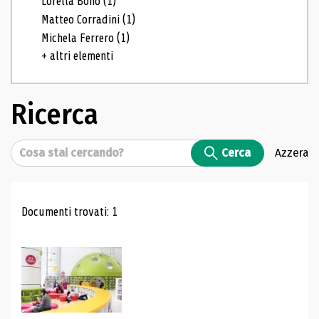
Lorella Bono
(1)
Matteo Corradini
(1)
Michela Ferrero
(1)
+ altri elementi
Ricerca
Cerca
Cerca
Azzera
Risultati di ricerca
Documenti trovati: 1