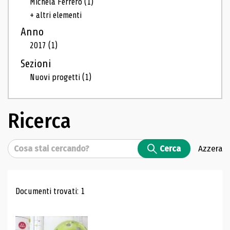
Michela Ferrero
(1)
+ altri elementi
Anno
2017
(1)
Sezioni
Nuovi progetti
(1)
Ricerca
Cerca
Cerca
Azzera
Risultati di ricerca
Documenti trovati: 1