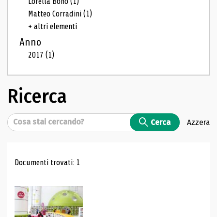
Lorella Bono
(1)
Matteo Corradini
(1)
+ altri elementi
Anno
2017
(1)
Ricerca
Cerca
Cerca
Azzera
Risultati di ricerca
Documenti trovati: 1