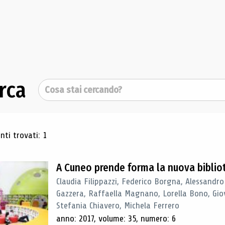
rca
Cerca
ultati di ricerca
ti trovati: 1
A Cuneo prende forma la nuova biblio
Claudia Filippazzi, Federico Borgna, Alessandro
Gazzera, Raffaella Magnano, Lorella Bono, Gio
Stefania Chiavero, Michela Ferrero
anno: 2017, volume: 35, numero: 6