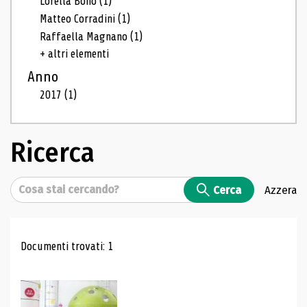
Lorella Bono
(1)
Matteo Corradini
(1)
Raffaella Magnano
(1)
+ altri elementi
Anno
2017
(1)
Ricerca
Cerca
Cerca
Azzera
Risultati di ricerca
Documenti trovati: 1