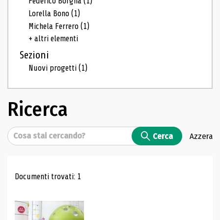
Federico Borgna
(1)
Lorella Bono
(1)
Michela Ferrero
(1)
+ altri elementi
Sezioni
Nuovi progetti
(1)
Ricerca
Cerca
Cerca
Azzera
Risultati di ricerca
Documenti trovati: 1