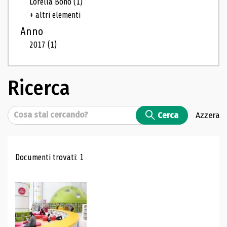
Lorella Bono
(1)
+ altri elementi
Anno
2017
(1)
Ricerca
Cerca
Cerca
Azzera
Risultati di ricerca
Documenti trovati: 1