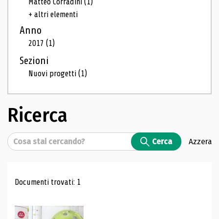
Matteo Corradini
(1)
+ altri elementi
Anno
2017
(1)
Sezioni
Nuovi progetti
(1)
Ricerca
Cerca
Cerca
Azzera
Risultati di ricerca
Documenti trovati: 1