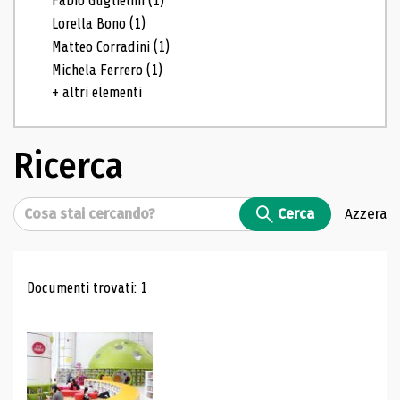
Fabio Guglielmi
(1)
Lorella Bono
(1)
Matteo Corradini
(1)
Michela Ferrero
(1)
+ altri elementi
Ricerca
Cerca
Cerca
Azzera
Risultati di ricerca
Documenti trovati: 1