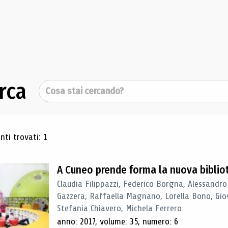
rca
Cerca
ultati di ricerca
ti trovati: 1
A Cuneo prende forma la nuova biblio
Claudia Filippazzi, Federico Borgna, Alessandro
Gazzera, Raffaella Magnano, Lorella Bono, Gio
Stefania Chiavero, Michela Ferrero
anno: 2017, volume: 35, numero: 6