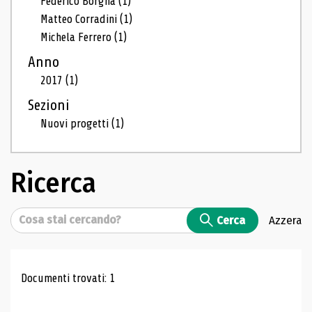
Federico Borgna
(1)
Matteo Corradini
(1)
Michela Ferrero
(1)
Anno
2017
(1)
Sezioni
Nuovi progetti
(1)
Ricerca
Cerca
Cerca
Azzera
Risultati di ricerca
Documenti trovati: 1