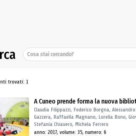
rca
Cerca
ultati di ricerca
ti trovati: 1
A Cuneo prende forma la nuova biblio
Claudia Filippazzi, Federico Borgna, Alessandro
Gazzera, Raffaella Magnano, Lorella Bono, Gio
Stefania Chiavero, Michela Ferrero
anno: 2017, volume: 35, numero: 6