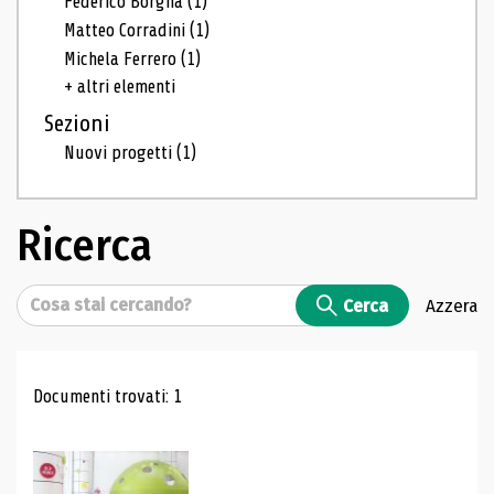
Federico Borgna
(1)
Matteo Corradini
(1)
Michela Ferrero
(1)
+ altri elementi
Sezioni
Nuovi progetti
(1)
Ricerca
Cerca
Cerca
Azzera
Risultati di ricerca
Documenti trovati: 1