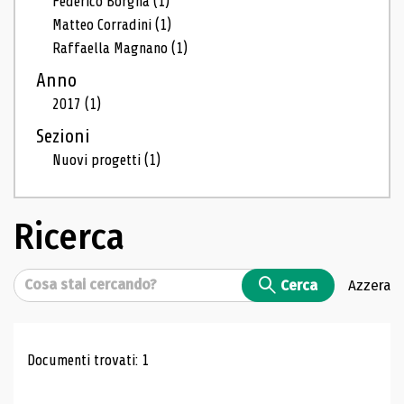
Federico Borgna
(1)
Matteo Corradini
(1)
Raffaella Magnano
(1)
Anno
2017
(1)
Sezioni
Nuovi progetti
(1)
Ricerca
Cerca
Cerca
Azzera
Risultati di ricerca
Documenti trovati: 1