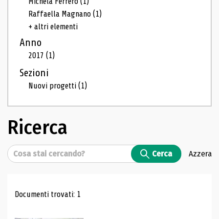
Michela Ferrero
(1)
Raffaella Magnano
(1)
+ altri elementi
Anno
2017
(1)
Sezioni
Nuovi progetti
(1)
Ricerca
Cerca
Cerca
Azzera
Risultati di ricerca
Documenti trovati: 1