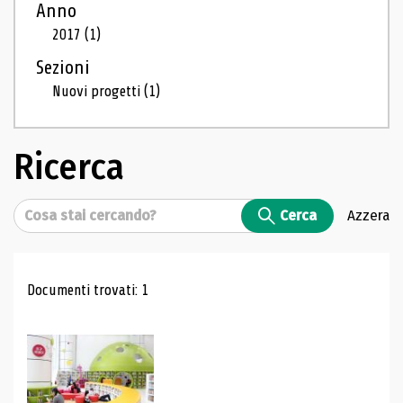
Anno
2017
(1)
Sezioni
Nuovi progetti
(1)
Ricerca
Cerca
Cerca
Azzera
Risultati di ricerca
Documenti trovati: 1