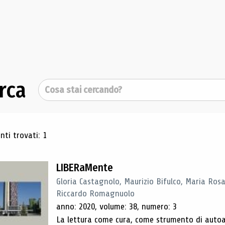
rca
Cerca
ultati di ricerca
ti trovati: 1
LIBERaMente
Gloria Castagnolo, Maurizio Bifulco, Maria Rosa
Riccardo Romagnuolo
anno: 2020, volume: 38, numero: 3
La lettura come cura, come strumento di autoan