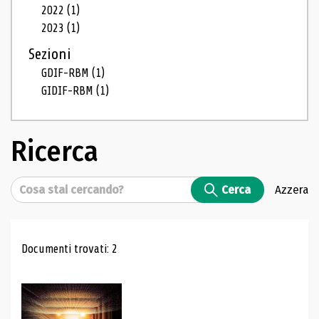
2022
(1)
2023
(1)
Sezioni
GDIF-RBM
(1)
GIDIF-RBM
(1)
Ricerca
Cerca
Cerca
Azzera
Risultati di ricerca
Documenti trovati: 2