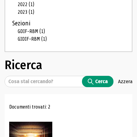
2022
(1)
2023
(1)
Sezioni
GDIF-RBM
(1)
GIDIF-RBM
(1)
Ricerca
Cerca
Cerca
Azzera
Risultati di ricerca
Documenti trovati: 2