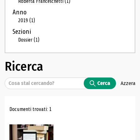
Roberta Franceschetti
(1)
Anno
2019
(1)
Sezioni
Dossier
(1)
Ricerca
Cerca
Cerca
Azzera
Risultati di ricerca
Documenti trovati: 1