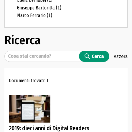
Elena Bernabei
(1)
Giuseppe Bartorilla
(1)
Marco Ferrario
(1)
Ricerca
Cerca
Cerca
Azzera
Risultati di ricerca
Documenti trovati: 1
2019: dieci anni di Digital Readers