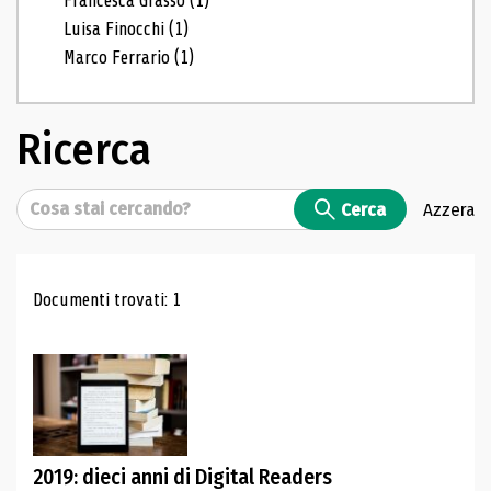
Francesca Grasso
(1)
Luisa Finocchi
(1)
Marco Ferrario
(1)
Ricerca
Cerca
Cerca
Azzera
Risultati di ricerca
Documenti trovati: 1
2019: dieci anni di Digital Readers