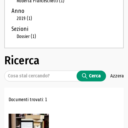
Roberta Franceschetti
(1)
Anno
2019
(1)
Sezioni
Dossier
(1)
Ricerca
Cerca
Cerca
Azzera
Risultati di ricerca
Documenti trovati: 1