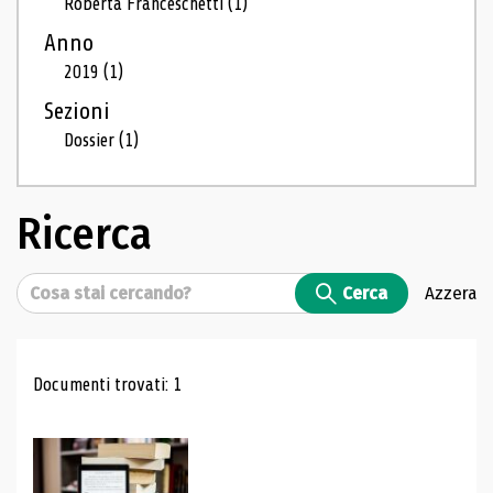
Roberta Franceschetti
(1)
Anno
2019
(1)
Sezioni
Dossier
(1)
Ricerca
Cerca
Cerca
Azzera
Risultati di ricerca
Documenti trovati: 1