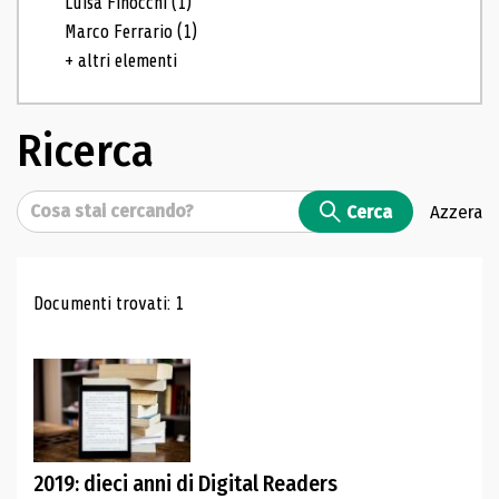
Luisa Finocchi
(1)
Marco Ferrario
(1)
+ altri elementi
Ricerca
Cerca
Cerca
Azzera
Risultati di ricerca
Documenti trovati: 1
2019: dieci anni di Digital Readers